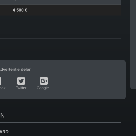
4 500 €
dvertentie delen
ook
Twitter
Google+
EN
IARD