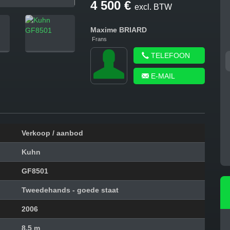
4 500 €
excl. BTW
Maxime
BRIARD
Frans
TELEFOON
MASSEY FERGUSON
PÖTTINGER EUROHIT
EV
E-MAIL
5713...
91...
2019
2005
Verkoop / aanbod
Kuhn
GF8501
Tweedehands - goede staat
2006
8,5 m