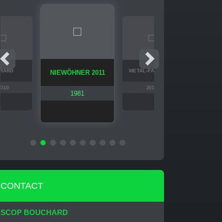
PÖTTIN
RARD
METAL-FACH U710
NIEWÖHNER 2011
M
2010
2010
1981
CONTACT
SCOP BOUCHARD