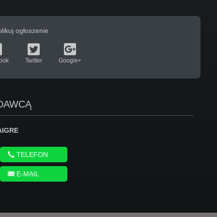
likuj ogłoszenie
ook
Twitter
Google+
ODAWCĄ
AIGRE
TELEFON
E-MAIL