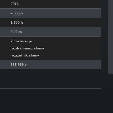
2013
2 860 h
1 650 h
9,00 m
klimatyzacja
rozdrabniacz słomy
rozrzutnik słomy
683 939 zł