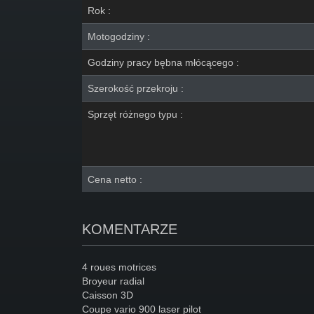
Rok :
Motogodziny :
Godziny pracy bębna młócącego :
Szerokość przekroju :
Sprzęt różnego typu :
Cena netto :
KOMENTARZE
4 roues motrices
Broyeur radial
Caisson 3D
Coupe vario 900 laser pilot