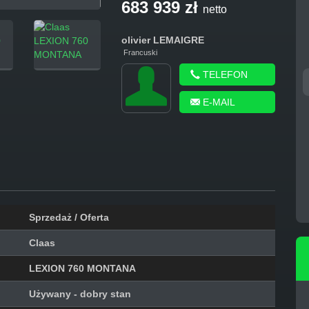
683 939 zł
netto
olivier
LEMAIGRE
Francuski
TELEFON
MASSEY FERGUSON
PÖTTINGER EUROHIT
EV
E-MAIL
5713...
91...
2019
2005
Sprzedaż / Oferta
Claas
LEXION 760 MONTANA
Używany - dobry stan