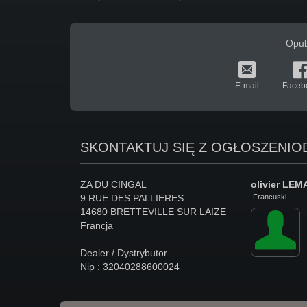
Opub
E-mail
Faceb
SKONTAKTUJ SIĘ Z OGŁOSZENI
ZA DU CINGAL
olivier
LEM
9 RUE DES PALLIERES
Francuski
14680 BRETTEVILLE SUR LAIZE
Francja
Dealer / Dystrybutor
Nip : 32040288600024