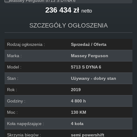
236 434 zł
netto
SZCZEGÓŁY OGŁOSZENIA
Rodzaj ogłoszenia :
Sprzedaż / Oferta
Marka :
Massey Ferguson
Model :
5713 S DYNA 6
Stan :
Używany - dobry stan
Rok :
2019
Godziny :
4 800 h
Moc :
130 KM
Koła napędzające :
4 koła
Skrzynia biegów :
semi powershift