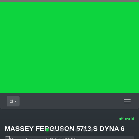
zł
Toggl
naviga
◂Powrót
MASSEY FERGUSON 5713 S DYNA 6